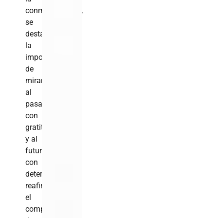
conmemoración,
se
destacó
la
importancia
de
mirar
al
pasado
con
gratitud
y al
futuro
con
determinación,
reafirmando
el
compromiso