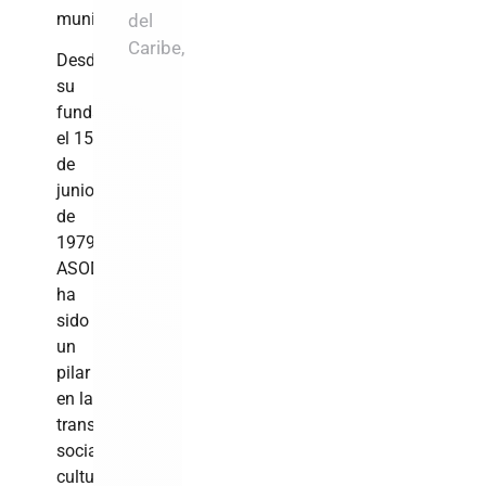
municipio.
del
Caribe,
Desde
su
fundación
el 15
de
junio
de
1979,
ASODECÓN
ha
sido
un
pilar
en la
transformación
social,
cultural