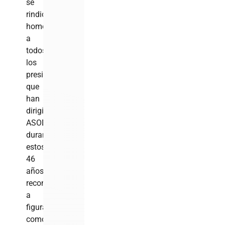
se
rindió
homenaje
a
todos
los
presidentes
que
han
dirigido
ASODECÓN
durante
estos
46
años,
reconociendo
a
figuras
como