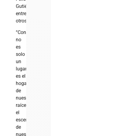
Gutiérrez,
entre
otros.
“Constanza
no
es
solo
un
lugar,
es el
hogar
de
nuestras
raíces,
el
escenario
de
nuestro