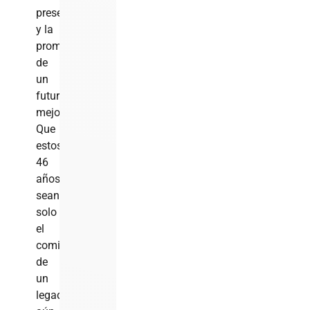
presente
y la
promesa
de
un
futuro
mejor.
Que
estos
46
años
sean
solo
el
comienzo
de
un
legado