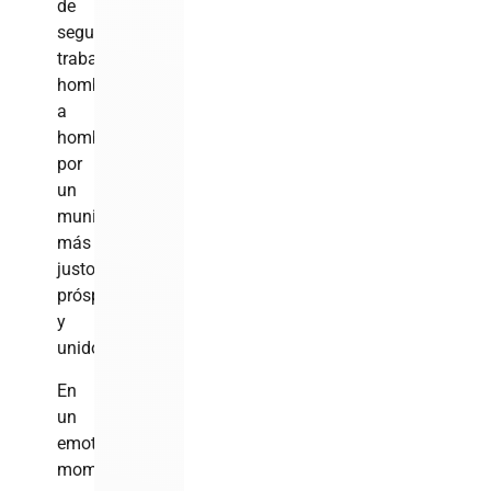
de
seguir
trabajando
hombro
a
hombro
por
un
municipio
más
justo,
próspero
y
unido.
En
un
emotivo
momento,