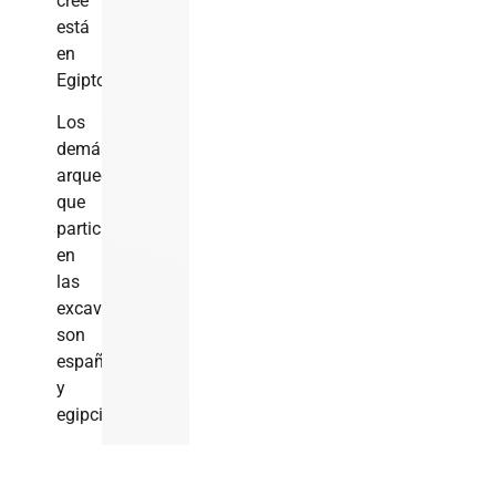
cree
está
en
Egipto.
Los
demás
arqueólogos
que
participan
en
las
excavaciones
son
españoles
y
egipcios.