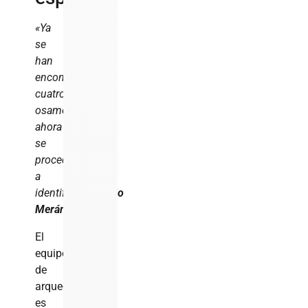
«Ya
se
han
encontrado
cuatro
osamentas,
ahora
se
procederá
a
identificarlas»,
dijo
Merán.
El
equipo
de
arqueólogos
es