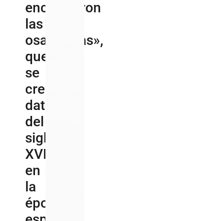
encontraron
las
osamentas»,
que
se
cree
datan
del
siglo
XVI,
en
la
época
española.