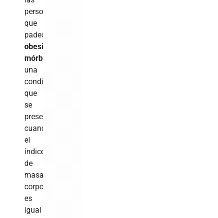
personas
que
padecen
obesidad
mórbida
,
una
condición
que
se
presenta
cuando
el
índice
de
masa
corporal
es
igual