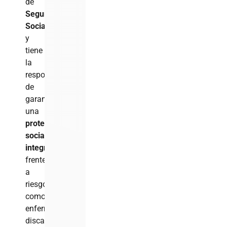
de
Seguridad
Social
y
tiene
la
responsabilidad
de
garantizar
una
protección
social
integral
frente
a
riesgos
como
enfermedades,
discapacidad,