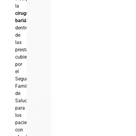
la
cirugía
bariátrica
dentro
de
las
prestaciones
cubiertas
por
el
Seguro
Familiar
de
Salud
para
los
pacientes
con