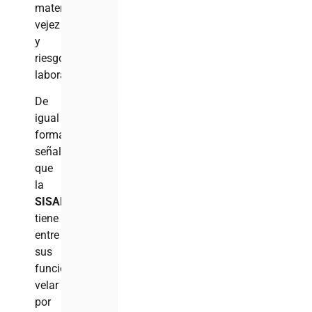
maternidad,
vejez
y
riesgos
laborales.
De
igual
forma,
señala
que
la
SISALRIL
tiene
entre
sus
funciones
velar
por