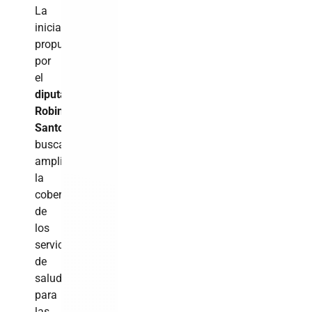
La
iniciativa,
propuesta
por
el
diputado
Robinson
Santos
,
busca
ampliar
la
cobertura
de
los
servicios
de
salud
para
las