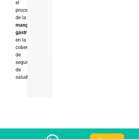
el
procedimiento
de la
manga
gástrica
en la
cobertura
de
seguros
de
salud.