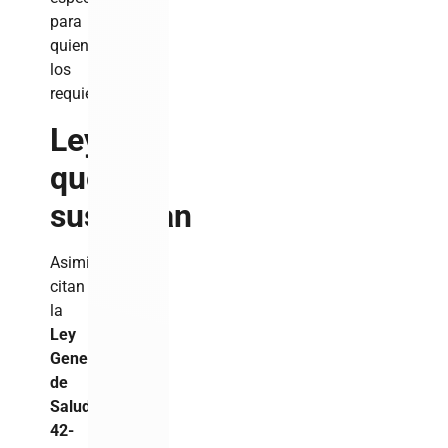
para
quienes
los
requieran.
Leyes
que
sustentan
Asimismo,
citan
la
Ley
General
de
Salud
42-