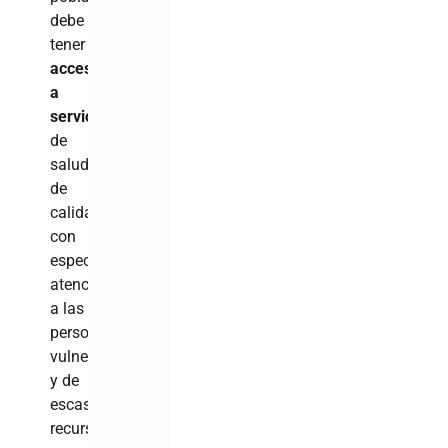
debe
tener
acceso
a
servicios
de
salud
de
calidad,
con
especial
atención
a las
personas
vulnerables
y de
escasos
recursos