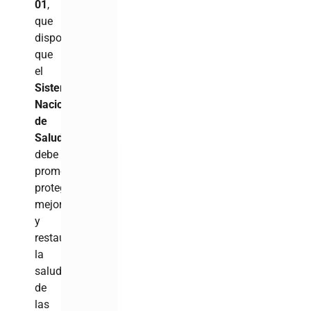
01
,
que
dispone
que
el
Sistema
Nacional
de
Salud
debe
promover,
proteger,
mejorar
y
restaurar
la
salud
de
las