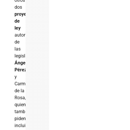
otros
dos
proyectos
de
ley
autoría
de
las
legisladoras
Ángela
Pérez
y
Carmen
de la
Rosa,
quienes
también
piden
incluir