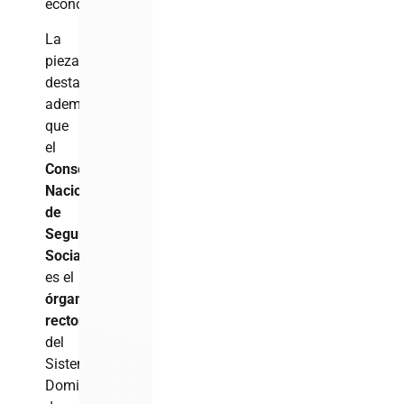
económicos.
La
pieza
destaca
además
que
el
Consejo
Nacional
de
Seguridad
Social
es el
órgano
rector
del
Sistema
Dominicano