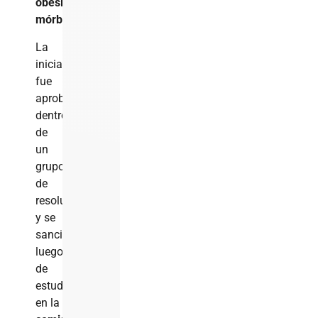
obesidad
mórbida
.
La
iniciativa
fue
aprobada
dentro
de
un
grupo
de
resoluciones
y se
sancionó
luego
de
estudiarse
en la