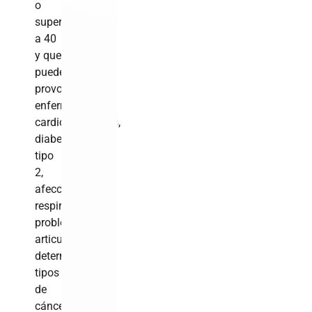
o
superior
a 40
y que
puede
provocar
enfermedades
cardiovasculares,
diabetes
tipo
2,
afecciones
respiratorias,
problemas
articulares,
determinados
tipos
de
cáncer