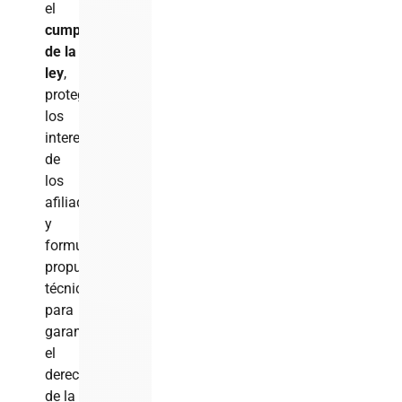
el
cumplimiento
de la
ley
,
proteger
los
intereses
de
los
afiliados
y
formular
propuestas
técnicas
para
garantizar
el
derecho
de la