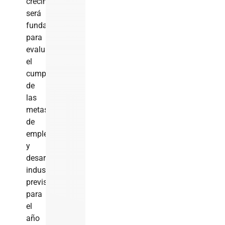
crecimiento
será
fundamental
para
evaluar
el
cumplimiento
de
las
metas
de
empleomanía
y
desarrollo
industrial
previstas
para
el
año