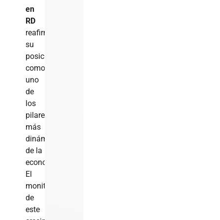
en
RD
reafirma
su
posición
como
uno
de
los
pilares
más
dinámicos
de la
economía.
El
monitoreo
de
este