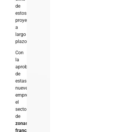
de
estos
proyectos
a
largo
plazo.
Con
la
aprobación
de
estas
nueve
empresas,
el
sector
de
zonas
francas