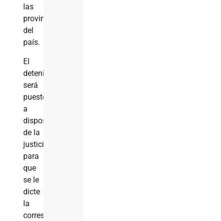
las
provincias
del
país.
El
detenido
será
puesto
a
disposición
de la
justicia
para
que
se le
dicte
la
correspondiente