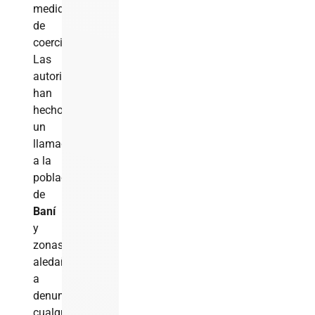
medida
de
coerción.
Las
autoridades
han
hecho
un
llamado
a la
población
de
Baní
y
zonas
aledañas
a
denunciar
cualquier