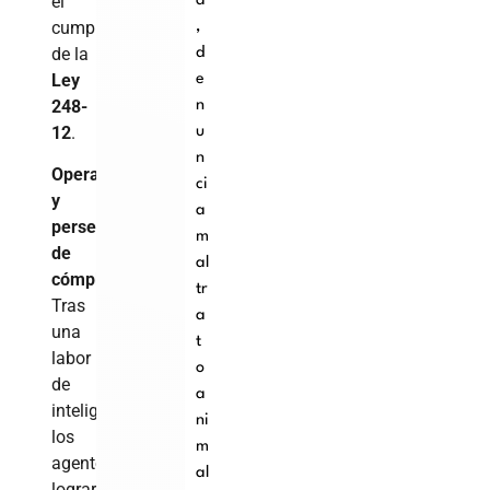
el
a
cumplimiento
,
de la
d
Ley
e
248-
n
12
.
u
n
Operativo
ci
y
a
persecución
m
de
al
cómplices
tr
Tras
a
una
t
labor
o
de
a
inteligencia,
ni
los
m
agentes
al
lograron