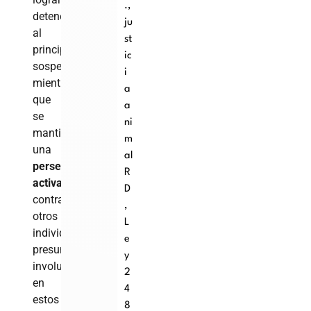
.
,
detener
ju
al
st
principal
ic
sospechoso,
i
mientras
a
que
a
se
ni
mantiene
m
una
al
persecución
R
activa
D
contra
,
otros
L
individuos
e
presuntamente
y
involucrados
2
en
4
estos
8