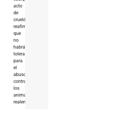
acto
de
crueldad,
reafirmando
que
no
habrá
tolerancia
para
el
abuso
contra
los
animales
realengos.