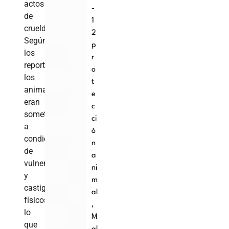
actos
-
de
1
crueldad.
2
Según
p
los
r
reportes,
o
los
t
animales
e
eran
c
sometidos
ci
a
ó
condiciones
n
de
a
vulnerabilidad
ni
y
m
castigos
al
físicos,
,
lo
M
que