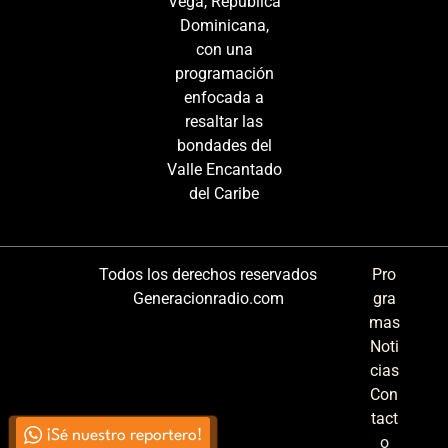
Vega, República
Dominicana,
con una
programación
enfocada a
resaltar las
bondades del
Valle Encantado
del Caribe
Todos los derechos reservados
Pro
Generacionradio.com
gra
mas
Noti
cias
Con
tact
¡Sé nuestro reportero!
o