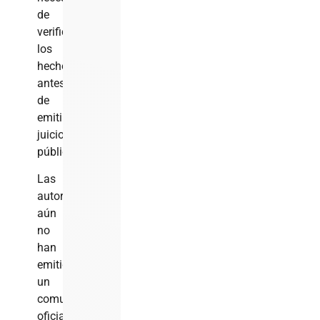
de
verificar
los
hechos
antes
de
emitir
juicios
públicos.
Las
autoridades
aún
no
han
emitido
un
comunicado
oficial