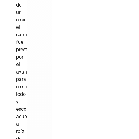
de
un
residente,
el
camión
fue
prestado
por
el
ayuntamiento
para
remover
lodo
y
escombros
acumulados
a
raíz
de