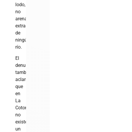
lodo,
no
arena
extraída
de
ningún
río.
El
denunciante
también
aclaró
que
en
La
Cotorra
no
existe
un