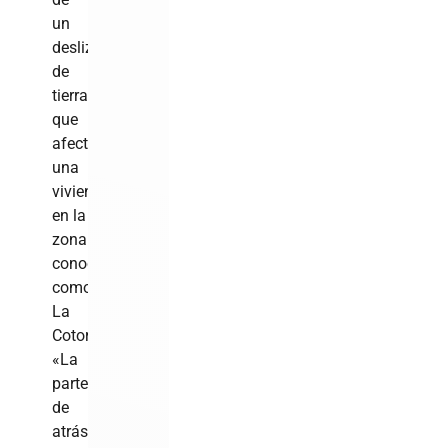
un
deslizamiento
de
tierra
que
afectó
una
vivienda
en la
zona
conocida
como
La
Cotorra.
«La
parte
de
atrás