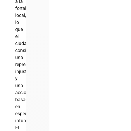
a la
fortaleza
local,
lo
que
el
ciudadano
consideró
una
represalia
injusta
y
una
acción
basada
en
especulaciones
infundadas.
El