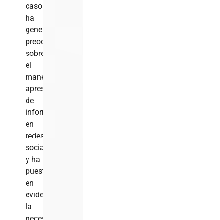
caso
ha
generado
preocupación
sobre
el
manejo
apresurado
de
información
en
redes
sociales
y ha
puesto
en
evidencia
la
necesidad