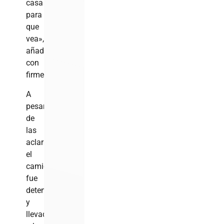
casa
para
que
vea»,
añadió
con
firmeza.
A
pesar
de
las
aclaraciones,
el
camión
fue
detenido
y
llevado