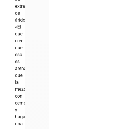
extracción
de
áridos.
«El
que
cree
que
eso
es
arena,
que
la
mezcle
con
cemento
y
haga
una