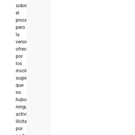
sobre
el
procedimiento,
pero
la
versión
ofrecida
por
los
involucrados
sugiere
que
no
hubo
ninguna
actividad
ilícita
por