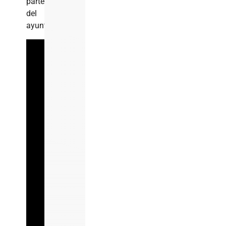
parte
del
ayuntamiento.