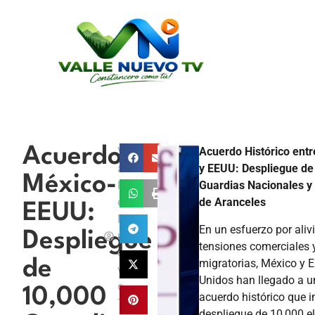
Acuerdo
V
Acuerdo Histórico ent
a
y EEUU: Despliegue de
México-
ll
Guardias Nacionales y
e
de Aranceles
EEUU:
N
En un esfuerzo por alivi
Despliegue
u
tensiones comerciales 
e
migratorias, México y 
de
v
Unidos han llegado a u
o
10,000
acuerdo histórico que i
T
despliegue de 10,000 