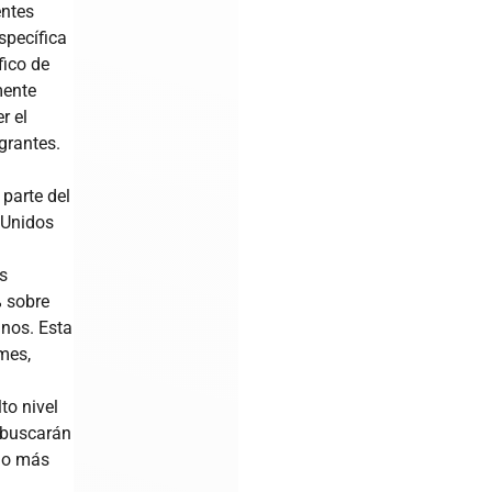
entes
specífica
fico de
mente
r el
grantes.
parte del
 Unidos
s
% sobre
nos. Esta
mes,
to nivel
 buscarán
rdo más