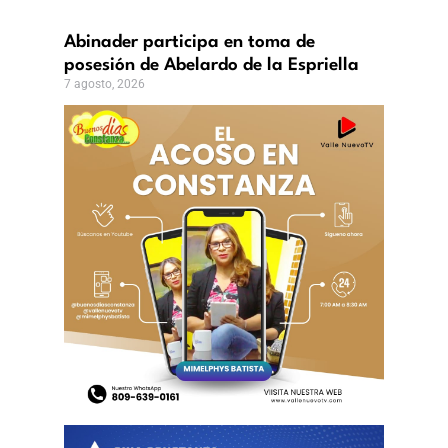
ericanos
ovincias?
Abinader participa en toma de
to,
6
posesión de Abelardo de la Espriella
7 agosto, 2026