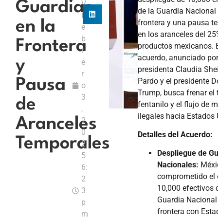
Guardias
V
de la Guardia Nacional 
f
frontera y una pausa t
en la
e
en los aranceles del 25
b
Frontera
productos mexicanos. 
r
acuerdo, anunciado por
y
e
presidenta Claudia Sh
r
Pardo y el presidente 
Pausa
o
Trump, busca frenar el 
3
de
fentanilo y el flujo de 
,
ilegales hacia Estados 
Aranceles
2
0
Detalles del Acuerdo:
Temporales
2
Despliegue de Gu
5
Nacionales:
Méxi
6:
comprometido el 
2
10,000 efectivos 
3
Guardia Nacional 
p
frontera con Est
m