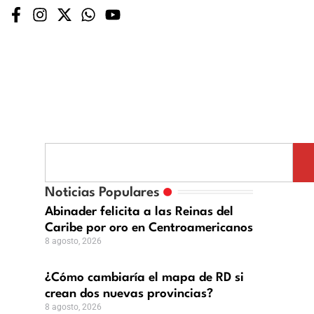
ómo
mbiaría
Noticias Populares
pa
Abinader felicita a las Reinas del
Caribe por oro en Centroamericanos
8 agosto, 2026
ean
¿Cómo cambiaría el mapa de RD si
s
crean dos nuevas provincias?
evas
8 agosto, 2026