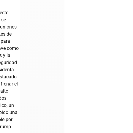
este
 se
euniones
tes de
 para
lave como
s y la
eguridad
sidenta
stacado
frenar el
 alto
dos
ico, un
ibido una
le por
Trump.