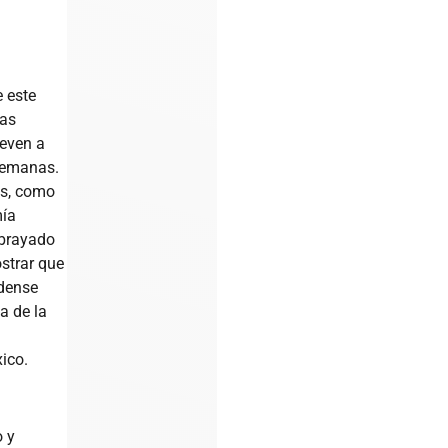
e este
las
leven a
semanas.
os, como
mía
ubrayado
strar que
dense
a de la
ico.
o y