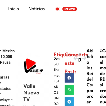
Inicio
Noticias
re México
Abinader
¿C
Etiquetas:
Comparte
ANTERIOR
SIGUIENTE
 10,000
felicita
ca
Don
Escándalo en la Eredivisie: Fortuna Sittard jugó con 12 futbolistas y anotó el gol del empate
UCATECI – CONSTANZA RECIBE NUEVA COORDINADORA ACADÉMICA
 Pausa
a
el
este
ald
las
ma
Tru
Post:
Reinas
de
mp
,
ar las
del
RD
EST
y
Caribe
si
Valle
AD
Estados
por
cr
Nuevo
OS
n
oro
do
UNI
TV
ncluye el
en
nu
DO
elementos