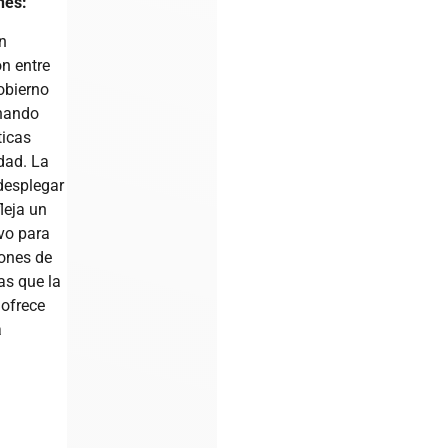
nes:
n
n entre
obierno
nando
ticas
dad. La
desplegar
fleja un
vo para
ones de
as que la
 ofrece
a