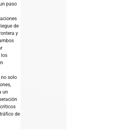
 un paso
elaciones
liegue de
rontera y
, ambos
ar
 los
en
 no solo
ones,
a un
peración
críticos
tráfico de