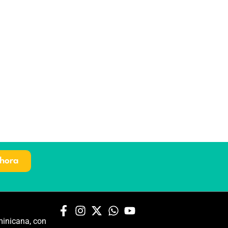
hora
inicana, con