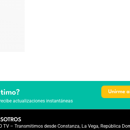
ltimo?
Unirme a
recibe actualizaciones instantáneas
OSOTROS
TV – Transmitimos desde Constanza, La Vega, República Dom