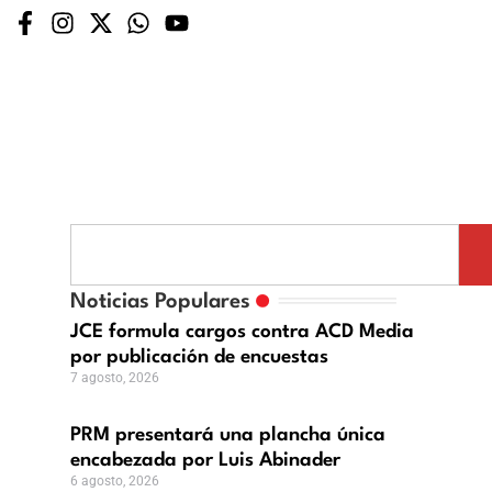
ntará
Noticias Populares
ha
JCE formula cargos contra ACD Media
por publicación de encuestas
ezada
7 agosto, 2026
PRM presentará una plancha única
der
encabezada por Luis Abinader
6 agosto, 2026