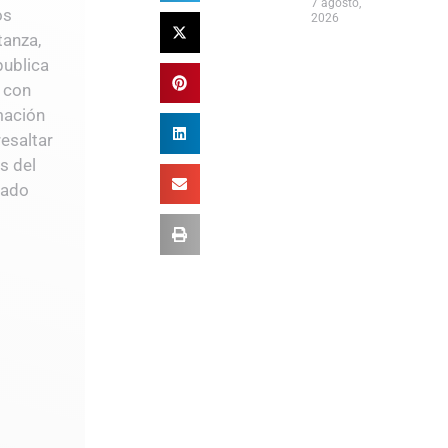
7 agosto,
os
2026
anza,
publica
 con
mación
esaltar
s del
tado