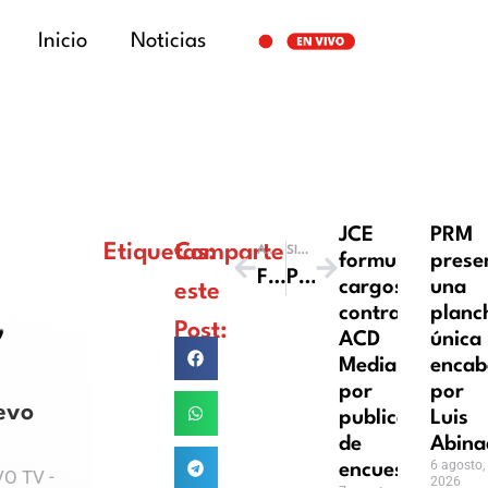
Inicio
Noticias
JCE
PRM
Etiquetas:
Comparte
ANTERIOR
SIGUIENTE
formula
prese
Fiestas Populares Constanza 2018
Psicoexisto
cargos
una
este
contra
planc
Post:
ACD
única
Media
encab
por
por
evo
publicación
Luis
de
Abina
6 agosto,
encuestas
O TV -
2026