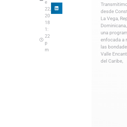
e
Transmitim
22,
desde Const
20
La Vega, Re
18
Dominicana,
1:
una progra
22
enfocada a r
p
las bondade
m
Valle Encan
del Caribe,