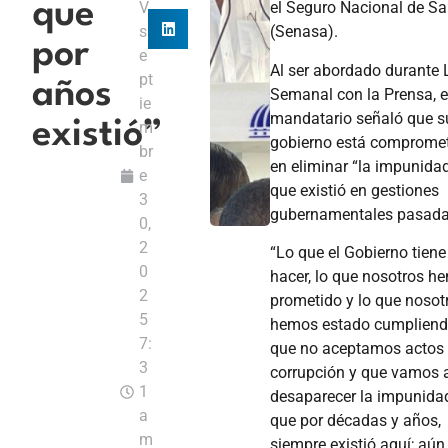
que
V
el Seguro Nacional de Sa
s
(Senasa).
por
e
Al ser abordado durante 
pt
años
Semanal con la Prensa, e
ie
mandatario señaló que s
existió”
m
gobierno está comprome
br
en eliminar “la impunida
e
que existió en gestiones
3
gubernamentales pasada
0,
2
“Lo que el Gobierno tiene
0
hacer, lo que nosotros h
2
prometido y lo que nosot
5
hemos estado cumpliend
7:
que no aceptamos actos
3
corrupción y que vamos 
1
desaparecer la impunida
a
que por décadas y años,
m
siempre existió aquí; aún