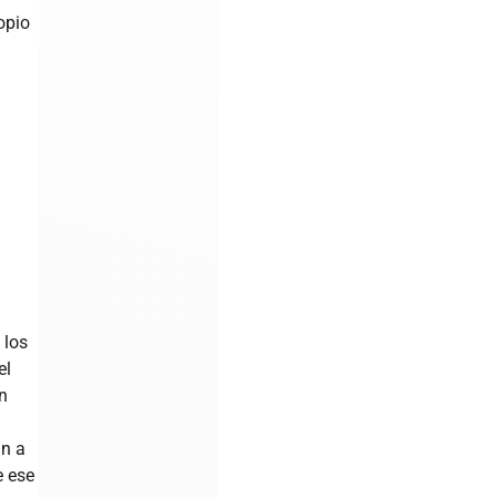
opio
 los
el
an
an a
e ese