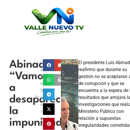
Abinader:
V
El presidente Luis Abinad
a
reafirmó que durante su
“Vamos
ll
gestión no se aceptaran 
e
de corrupción y que se
a
N
encuentra a la espera de 
desaparecer
u
resultados que arrojará l
e
investigaciones que reali
la
v
Ministerio Público con
o
relación a supuestas
impunidad
T
irregularidades cometida