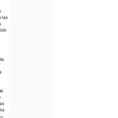
o
o las
s
ción
ada
a
de
e
das
ama
»,