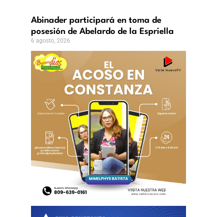
biental
Abinader participará en toma de
to,
posesión de Abelardo de la Espriella
6 agosto, 2026