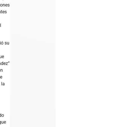
iones
ntes
l
ió su
ue
adez”
ón
te
 la
n
do
que