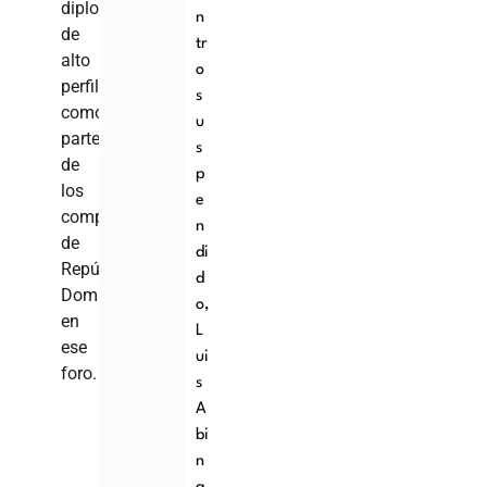
diplomáticas
n
de
tr
alto
o
perfil,
s
como
u
parte
s
de
p
los
e
compromisos
n
de
di
República
d
Dominicana
o
,
en
L
ese
ui
foro.
s
A
bi
n