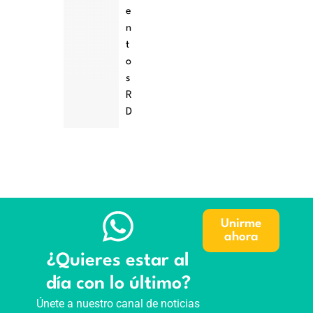
e
n
t
o
s
R
D
Unirme
ahora
¿Quieres estar al
día con lo último?
Únete a nuestro canal de noticias