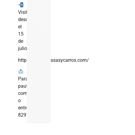
Visita
desde
el
15
de
julio
https://revistacasasycarros.com/
Para
pautas
comerciales
o
entrevistas:
8297161647