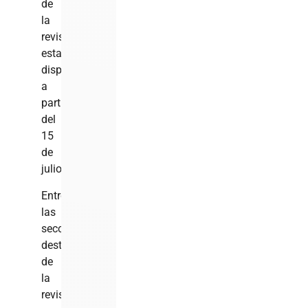
de
la
revista
estará
disponible
a
partir
del
15
de
julio.
Entre
las
secciones
destacadas
de
la
revista