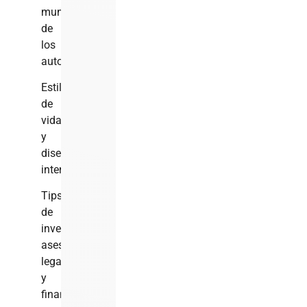
mundo
de
los
autos
Estilo
de
vida
y
diseño
interior
Tips
de
inversión,
asesoría
legal
y
financiera