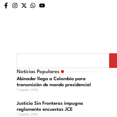
er
sticia
in
ronteras
Noticias Populares
ia
mpugna
Abinader llega a Colombia para
eglamento
transmisión de mando presidencial
sión
ncuestas
7 agosto, 2026
CE
sto,
Justicia Sin Fronteras impugna
ncial
26
reglamento encuestas JCE
7 agosto, 2026