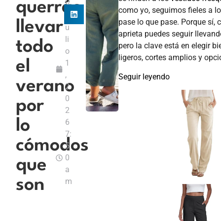
querrás
V
como yo, seguimos fieles a l
j
pase lo que pase. Porque sí, 
llevar
u
aprieta puedes seguir llevand
li
todo
pero la clave está en elegir bi
o
ligeros, cortes amplios y opci
el
1
,
Seguir leyendo
verano
2
0
por
2
lo
6
7:
cómodos
5
0
que
a
son
m