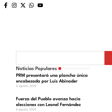
za
lo
Noticias Populares
za
PRM presentará una plancha única
a
encabezada por Luis Abinader
ciones
6 agosto, 2026
el
Fuerza del Pueblo avanza hacia
ández
elecciones con Leonel Fernández
6 agosto, 2026