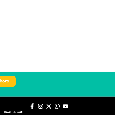
hora
inicana, con