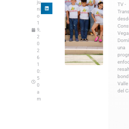
ju
TV -
ni
Tran
o
desd
1
Cons
9,
Vega
2
Domi
0
una
2
prog
6
enfo
1
resal
0:
bond
5
Vall
0
del C
a
m