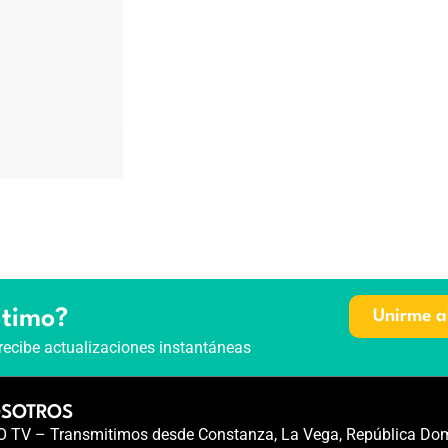
ltimo?
Unirme a
recibe actualizaciones instantáneas
OSOTROS
TV – Transmitimos desde Constanza, La Vega, República Dom